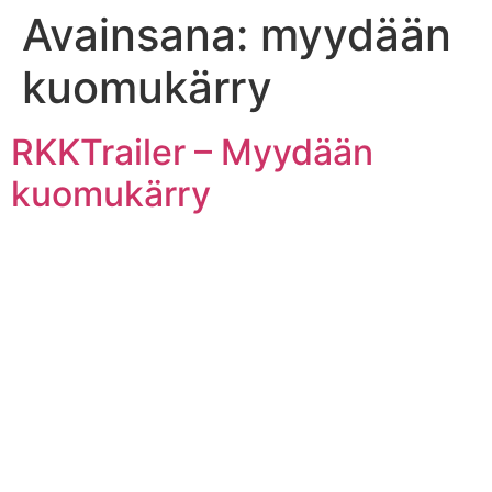
Avainsana:
myydään
Mene
sisältöön
kuomukärry
RKKTrailer – Myydään
kuomukärry