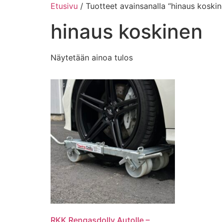
Mene
Etusivu
/ Tuotteet avainsanalla “hinaus koski
sisältöön
hinaus koskinen
Näytetään ainoa tulos
RKK Rengasdolly Autolle –