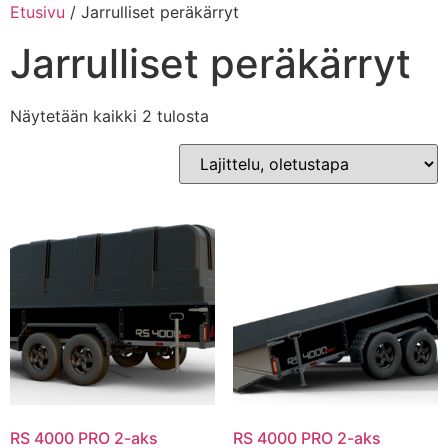
Mene
Etusivu
/ Jarrulliset peräkärryt
sisältöön
Jarrulliset peräkärryt
Näytetään kaikki 2 tulosta
RS 4000 PRO 2-aks
RS 4000 PRO 2-aks