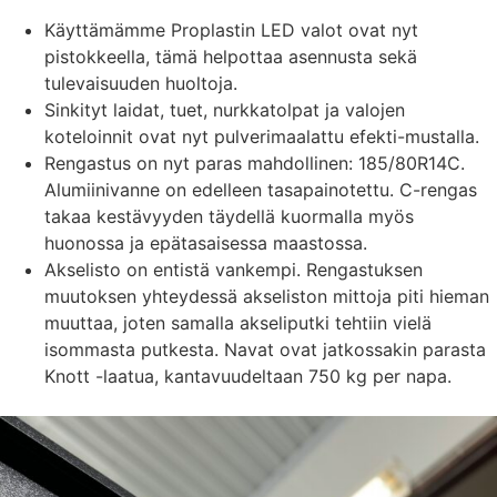
Käyttämämme Proplastin LED valot ovat nyt
pistokkeella, tämä helpottaa asennusta sekä
tulevaisuuden huoltoja.
Sinkityt laidat, tuet, nurkkatolpat ja valojen
koteloinnit ovat nyt pulverimaalattu efekti-mustalla.
Rengastus on nyt paras mahdollinen: 185/80R14C.
Alumiinivanne on edelleen tasapainotettu. C-rengas
takaa kestävyyden täydellä kuormalla myös
huonossa ja epätasaisessa maastossa.
Akselisto on entistä vankempi. Rengastuksen
muutoksen yhteydessä akseliston mittoja piti hieman
muuttaa, joten samalla akseliputki tehtiin vielä
isommasta putkesta. Navat ovat jatkossakin parasta
Knott -laatua, kantavuudeltaan 750 kg per napa.