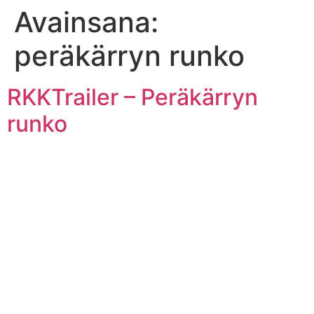
Avainsana:
Mene
sisältöön
peräkärryn runko
RKKTrailer – Peräkärryn
runko